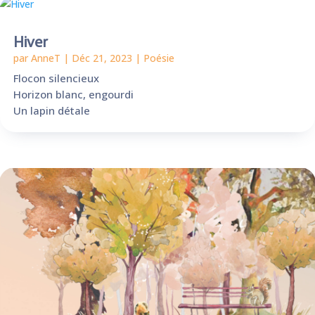
Hiver
par
AnneT
|
Déc 21, 2023
|
Poésie
Flocon silencieux
Horizon blanc, engourdi
Un lapin détale