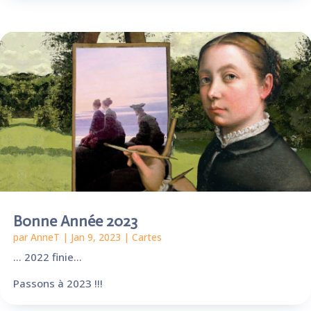
Bonne Année 2023
par
AnneT
|
Jan 9, 2023
|
Cartes
… 2022 finie…
Passons à 2023 !!!