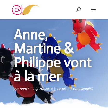
Anne,
Martine &
Philippe vont
à la mer
par
AnneT
|
Sep 20, 2015
|
Cartes
|
1 commentaire