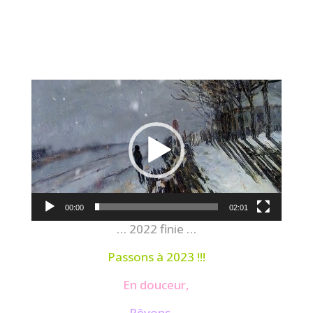
Lecteur
vidéo
00:00
02:01
… 2022 finie …
Passons à 2023 !!!
En douceur,
Rêvons …