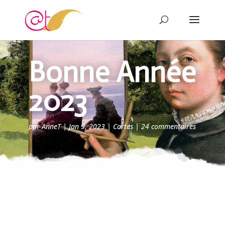
Bonne Année
2023
par
AnneT
|
Jan 9, 2023
|
Cartes
|
24 commentaires