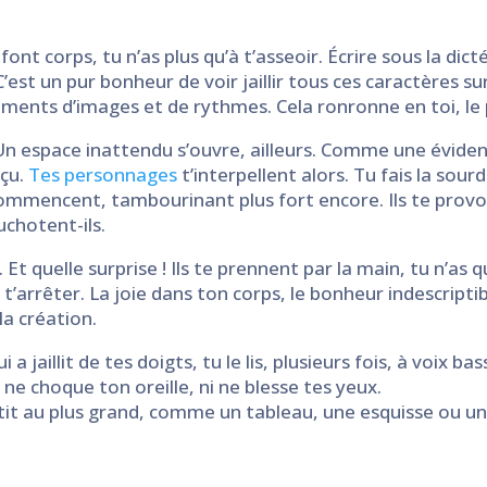
 font corps, tu n’as plus qu’à t’asseoir. Écrire sous la dic
C’est un pur bonheur de voir jaillir tous ces caractères s
ements d’images et de rythmes. Cela ronronne en toi, le 
n espace inattendu s’ouvre, ailleurs. Comme une évidence,
rçu.
Tes personnages
t’interpellent alors. Tu fais la sourde
 recommencent, tambourinant plus fort encore. Ils te prov
uchotent-ils.
. Et quelle surprise ! Ils te prennent par la main, tu n’as 
plus t’arrêter. La joie dans ton corps, le bonheur indescrip
la création.
 jaillit de tes doigts, tu le lis, plusieurs fois, à voix ba
 ne choque ton oreille, ni ne blesse tes yeux.
it au plus grand, comme un tableau, une esquisse ou un c