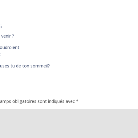
6
venir ?
foudroient
t
uses tu de ton sommeil?
amps obligatoires sont indiqués avec
*