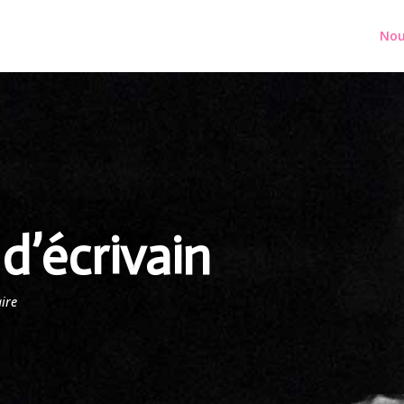
Nou
d’écrivain
ire