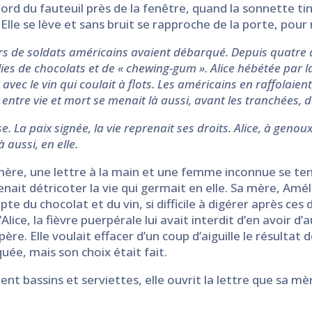
ord du fauteuil près de la fenêtre, quand la sonnette tin
Elle se lève et sans bruit se rapproche de la porte, pour 
lliers de soldats américains avaient débarqué. Depuis quatre
s de chocolats et de « chewing-gum ». Alice hébétée par la d
c le vin qui coulait à flots. Les américains en raffolaient, 
t entre vie et mort se menait là aussi, avant les tranchées,
sse. La paix signée, la vie reprenait ses droits. Alice, à gen
à aussi, en elle.
a mère, une lettre à la main et une femme inconnue se ten
venait détricoter la vie qui germait en elle. Sa mère, Amé
pte du chocolat et du vin, si difficile à digérer après ces
Alice, la fièvre puerpérale lui avait interdit d’en avoir d’a
père. Elle voulait effacer d’un coup d’aiguille le résultat
quée, mais son choix était fait.
 bassins et serviettes, elle ouvrit la lettre que sa mèr