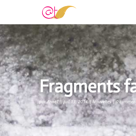
Fragments fa
par
AnneT
|
Juil 13, 2014
|
Nouvelles
|
0 comment