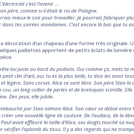
électricité c’est l’avenir …
on père, comme si il était le roi de Pologne.
errais mieux le soir pour travailler. Je pourrais fabriquer p
ter dans tes soirées mondaines. C’est encore là bas que tu as
à la décoration d’un chapeau d’une forme très originale. U
Quelques paillettes apportent de petits éclats de lumièr
pièce.
arrête-toi juste au bord du podium. Oui comme ça, mets ta 
petit clin d’œil, oui, tu es la plus belle, tu dois les avoir to
 et légère. Sans corset. Alice se sent libre. Son père Stan la
 cou, un long collier de perles et de breloques scintille. E
ne. Des yeux, elle jubile.
 embauché par Stan admire Alice. Son cœur se débat entre la
ur créer une nouvelle ligne de couture. De l’audace, de la lib
ul avait effleuré la taille d’Alice, ses doigts touché sa nuq
 vérifier l’aplomb du tissu. Il y a des regards qui ne trompent