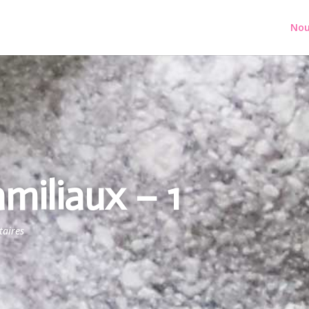
Nou
miliaux – 1
aires