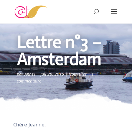
Lettre n°3 –
Amsterdam
par
AnneT
|
Juil 20, 2016
|
Nouvelles
|
1
commentaire
Chère Jeanne,