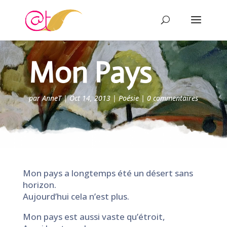
Mon Pays
par
AnneT
|
Oct 14, 2013
|
Poésie
|
0 commentaires
Mon pays a longtemps été un désert sans
horizon.
Aujourd’hui cela n’est plus.
Mon pays est aussi vaste qu’étroit,