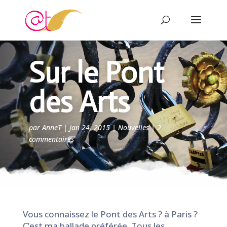
Sur le Pont
des Arts
par
AnneT
|
Jan 24, 2015
|
Nouvelles
|
2
commentaires
Vous connaissez le Pont des Arts ? à Paris ?
C’est ma ballade préférée. Tous les