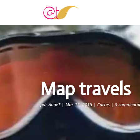
Map travels
par
AnneT
|
Mar 15, 2015
|
Cartes
|
3 commentai