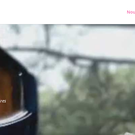
Nou
res