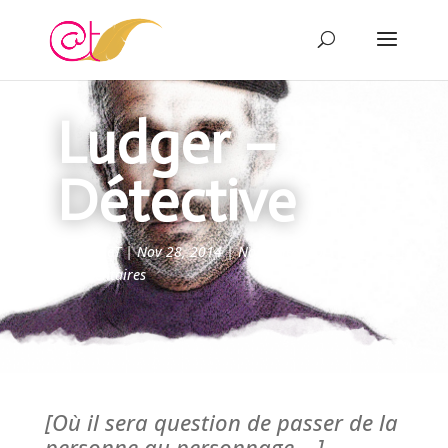
Ludger –
Détective
par
AnneT
|
Nov 28, 2014
|
Nouvelles
|
0
commentaires
[Où il sera question de passer de la
personne au personnage …]